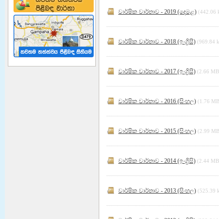
Resilience and Sustainability
වාර්ෂික වාර්තාව - 2019 (දෙමළ)
(442.06 
by all integrated flood
Management in the post-Covid
19 Era" Miss.B.Sheeba
represented the 9th int...
වාර්ෂික වාර්තාව - 2018 (ඉංග්‍රිසී)
(969.84 
වැඩිදුර කියවීමට
ආපදා කළමනාකරණ අංශයේ
වාර්ෂික වාර්තාව - 2017 (ඉංග්‍රිසී)
(2.66 MB
සේවක පුරප්පාඩු
වැඩිදුර කියවීමට
වාර්ෂික වාර්තාව - 2016 (සිංහල)
(1.76 MB
වාර්ෂික වාර්තාව - 2015 (සිංහල)
(2.99 MB
වාර්ෂික වාර්තාව - 2014 (ඉංග්‍රිසි)
(2.44 MB
Ndrsc Officers Camp
Management Traning
Successfully completed Camp
වාර්ෂික වාර්තාව - 2013 (සිංහල)
(525.39 
Managemt Tranning for
Disaster Relief Services
Officers. The tranning was