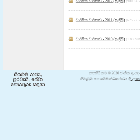
given by Sri Lankan Navy at
වාර්ෂික වාර්තාව - 2012 (ඉංග්‍රිසි)
(900.64 
Gangewadiya Navy Cam...
වැඩිදුර කියවීමට
වාර්ෂික වාර්තාව - 2011 (ඉංග්‍රිසි)
(625.27 
Info NDRSC Official
Release
වාර්ෂික වාර්තාව - 2010 (ඉංග්‍රිසි)
(1.83 MB
For archiving the goals of
Clean Sri Lanka Project in
terms of Digitalizing
government organizations,
National Disaster Relief
Services Centre officia...
කතුහිමිකම © 2026 ජාතික ආපදා 
වැඩිදුර කියවීමට
නිමැවුම සහ සම්බන්ධීකරණය
ශ්‍රි 