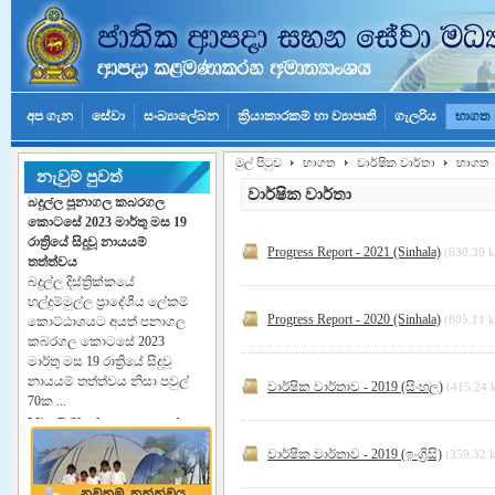
අප ගැන
සේවා
සංඛ්‍යාලේඛන
ක්‍රියාකාරකම් හා ව්‍යාපෘති
ගැලරිය
භාගත
මුල් පිටුව
භාගත
වාර්ෂික වාර්තා
භාගත
නැවුම් පුවත්
බදුල්ල පූනාගල කබරගල
වාර්ෂික වාර්තා
කොටසේ 2023 මාර්තු මස 19
රාත්‍රියේ සිදුවූ නායයම්
තත්ත්වය
Progress Report - 2021 (Sinhala)
(630.39 
බදුල්ල දිස්ත්‍රික්කයේ
හල්දුම්මුල්ල ප්‍රාදේශීය ලේකම්
කොට්ඨාශයට අයත් පනාගල
Progress Report - 2020 (Sinhala)
(805.11 
කබරගල කොටසේ 2023
මාර්තු මස 19 රාත්‍රියේ සිදුවූ
නායයම් තත්ත්වය නිසා පවුල්
70ක ...
වාර්ෂික වාර්තාව - 2019 (සිංහල)
(415.24 
Miss.B.Sheeba represented
වැඩිදුර කියවීමට
the 9th international
conference on flood
වාර්ෂික වාර්තාව - 2019 (ඉංග්‍රිසි)
(359.32 
management in Japan
"River Basin Disaster