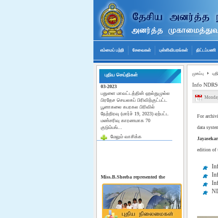
எம்மைப் பற்றி
சேவைகள்
புள்ளிவிபரங்கள்
திட்டப்பணி
பூனாகலை கபரகல மண்சரிவு -19-
03-2023
முகப்பு
புத
புதிய செய்திகள்
பதுளை மாவட்டத்தின் ஹல்துமுல்ல
Info NDRSC
பிரதேச செயலகப் பிரிவிற்குட்பட்ட
பூனாகலை கபரகல பிரிவில்
Monday
நேற்றிரவு (மார்ச் 19, 2023) ஏற்பட்ட
மண்சரிவு காரணமாக 70
குடும்பங்...
For archiv
மேலும் வாசிக்க
data syst
Jayasekar
edition of
Miss.B.Sheeba represented the
In
9th international conference on
In
flood management in Japan
In
"River Basin Disaster Resilience
and Sustainability by all integrated
ND
flood Management in the post-
Covid 19 Era" Miss.B.Sheeba
represented the 9th int...