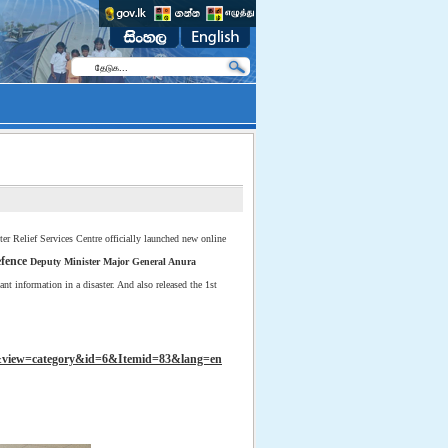
er Relief Services Centre officially launched new online
fence
Deputy Minister Major General Anura
ant information in a disaster. And also released the 1st
d&view=category&id=6&Itemid=83&lang=en