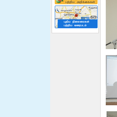
மேலும் வாசிக்க
Disaster Management Division
Vacancies
மேலும் வாசிக்க
Ndrsc Officers Camp
Management Traning
Successfully completed Camp
Managemt Tranning for Disaster
Relief Services Officers. The
tranning was given by Sri Lankan
Navy at Gangewadiya Navy Cam...
மேலும் வாசிக்க