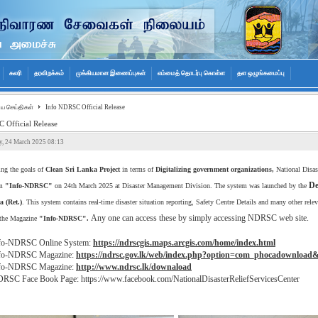
கலரி
தரவிறக்கம்
முக்கியமான இணைப்புகள்
எம்மைத் தொடர்பு கொள்ள
தள ஒழுங்கமைப்பு
ிய செய்திகள்
Info NDRSC Official Release
 Official Release
, 24 March 2025 08:13
ing the goals of
Clean Sri Lanka Project
in terms of
Digitalizing government organizations,
National Disast
De
em
"Info-NDRSC"
on 24th March 2025 at Disaster Management Division. The system was launched by the
a (Ret.)
. This system contains real-time disaster situation reporting, Safety Centre Details and many other relev
Any one can access these by simply accessing NDRSC web site.
 the Magazine
"Info-NDRSC".
fo-NDRSC Online System:
https://ndrscgis.maps.arcgis.com/home/index.html
fo-NDRSC Magazine:
https://ndrsc.gov.lk/web/index.php?option=com_phocadownloa
fo-NDRSC Magazine:
http://www.ndrsc.lk/downaload
RSC Face Book Page: https://www.facebook.com/NationalDisasterReliefServicesCenter