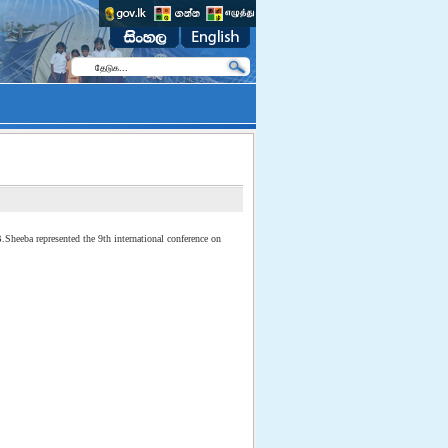
.Sheeba represented the 9th international conference on