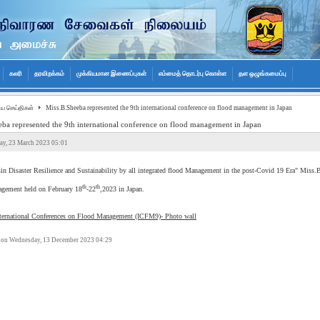
கலரி
தரவிறக்கம்
முக்கியமான இணைப்புகள்
எம்மைத் தொடர்பு கொள்ள
தள ஒழுங்கமைப்பு
ிய செய்திகள்
Miss.B.Sheeba represented the 9th international conference on flood management in Japan
ba represented the 9th international conference on flood management in Japan
ay, 23 March 2023 05:01
in Disaster Resilience and Sustainability by all integrated flood Management in the post-Covid 19 Era" Miss.B
th
th
agement held on February 18
-22
,2023 in Japan.
nternational Conferences on Flood Management (ICFM9)- Photo wall
 on Wednesday, 13 December 2023 04:29