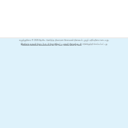
எழுத்துரிமை © 2026 தேசிய அனர்த்த நிவாரண சேவைகள் நிலையம். முழுப் பதிப்புரிமை உடையது.
இலங்கை தகவல் தொடர்பாடல் தொழில்நுட்ப முகவர் நிலைத்துடன்
அபிவிருத்தி செய்யப்பட்டது