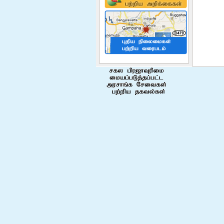
Covid 19 Era" Miss.B.Sheeba
represented the 9th int...
மேலும் வாசிக்க
Disaster Management Division
Vacancies
மேலும் வாசிக்க
Ndrsc Officers Camp
Management Traning
Successfully completed Camp
Managemt Tranning for Disaster
Relief Services Officers. The
tranning was given by Sri Lankan
Navy at Gangewadiya Navy Cam...
மேலும் வாசிக்க