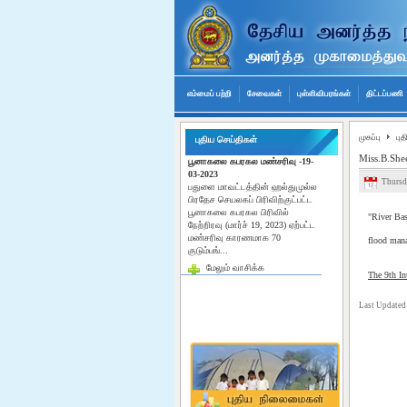
எம்மைப் பற்றி
சேவைகள்
புள்ளிவிபரங்கள்
திட்டப்பணி
முகப்பு
புத
புதிய செய்திகள்
Miss.B.Shee
பூனாகலை கபரகல மண்சரிவு -19-
03-2023
Thursd
பதுளை மாவட்டத்தின் ஹல்துமுல்ல
பிரதேச செயலகப் பிரிவிற்குட்பட்ட
பூனாகலை கபரகல பிரிவில்
"River Bas
நேற்றிரவு (மார்ச் 19, 2023) ஏற்பட்ட
மண்சரிவு காரணமாக 70
flood man
குடும்பங்...
மேலும் வாசிக்க
The 9th I
Last Updated
Miss.B.Sheeba represented the
9th international conference on
flood management in Japan
"River Basin Disaster Resilience
and Sustainability by all integrated
flood Management in the post-