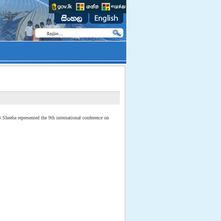
.Sheeba represented the 9th international conference on