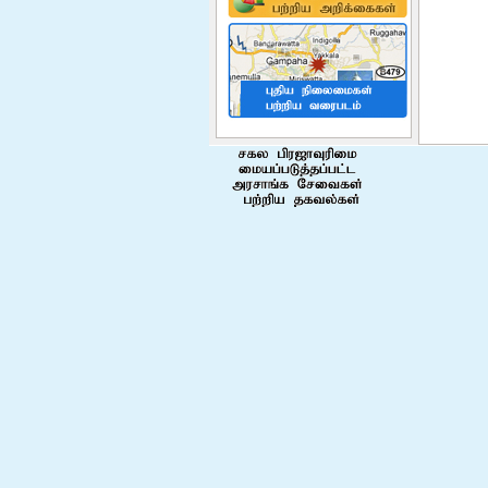
Covid 19 Era" Miss.B.Sheeba
represented the 9th int...
மேலும் வாசிக்க
Disaster Management Division
Vacancies
மேலும் வாசிக்க
Ndrsc Officers Camp
Management Traning
Successfully completed Camp
Managemt Tranning for Disaster
Relief Services Officers. The
tranning was given by Sri Lankan
Navy at Gangewadiya Navy Cam...
மேலும் வாசிக்க