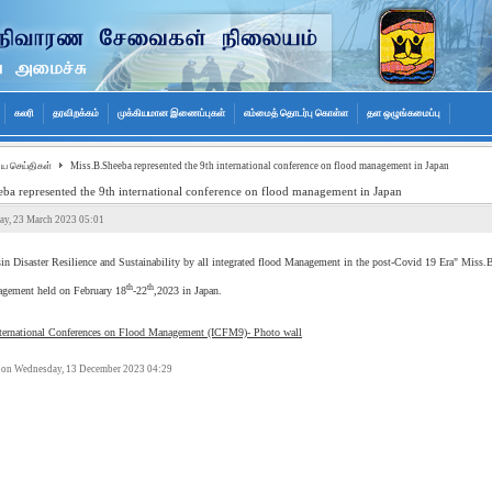
கலரி
தரவிறக்கம்
முக்கியமான இணைப்புகள்
எம்மைத் தொடர்பு கொள்ள
தள ஒழுங்கமைப்பு
ிய செய்திகள்
Miss.B.Sheeba represented the 9th international conference on flood management in Japan
ba represented the 9th international conference on flood management in Japan
ay, 23 March 2023 05:01
in Disaster Resilience and Sustainability by all integrated flood Management in the post-Covid 19 Era" Miss.B
th
th
agement held on February 18
-22
,2023 in Japan.
nternational Conferences on Flood Management (ICFM9)- Photo wall
 on Wednesday, 13 December 2023 04:29