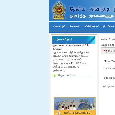
எம்மைப் பற்றி
சேவைகள்
புள்ளிவிபரங்கள்
திட்டப்பணி
முகப்பு
புத
புதிய செய்திகள்
பூனாகலை கபரகல மண்சரிவு -19-
Miss.B.Shee
03-2023
பதுளை மாவட்டத்தின் ஹல்துமுல்ல
Thursd
பிரதேச செயலகப் பிரிவிற்குட்பட்ட
பூனாகலை கபரகல பிரிவில்
நேற்றிரவு (மார்ச் 19, 2023) ஏற்பட்ட
"River Bas
மண்சரிவு காரணமாக 70
flood man
குடும்பங்...
மேலும் வாசிக்க
The 9th I
Last Updated
Miss.B.Sheeba represented the
9th international conference on
flood management in Japan
"River Basin Disaster Resilience
and Sustainability by all integrated
flood Management in the post-