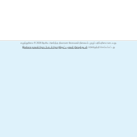
எழுத்துரிமை © 2026 தேசிய அனர்த்த நிவாரண சேவைகள் நிலையம். முழுப் பதிப்புரிமை உடையது.
இலங்கை தகவல் தொடர்பாடல் தொழில்நுட்ப முகவர் நிலைத்துடன்
அபிவிருத்தி செய்யப்பட்டது