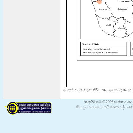
අවසන් යාවත්කාලීන කිරීම 2026 අගෝස්තු 04 වෙන
කතුහිමිකම © 2026 ජාතික ආපදා 
නිමැවුම සහ සම්බන්ධීකරණය
ශ්‍රි 