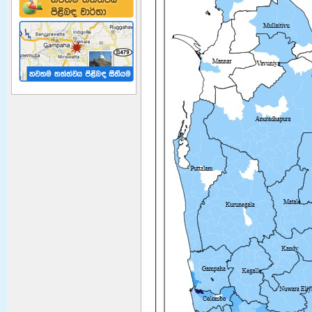
ආපදා කළමනාකරණ අංශයේ
සේවක පුරප්පාඩු
වැඩිදුර කියවීමට
Ndrsc Officers Camp
Management Traning
Successfully completed Camp
Managemt Tranning for
Disaster Relief Services
Officers. The tranning was