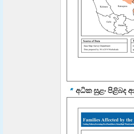
අධික සුළං පිළිබද ආ