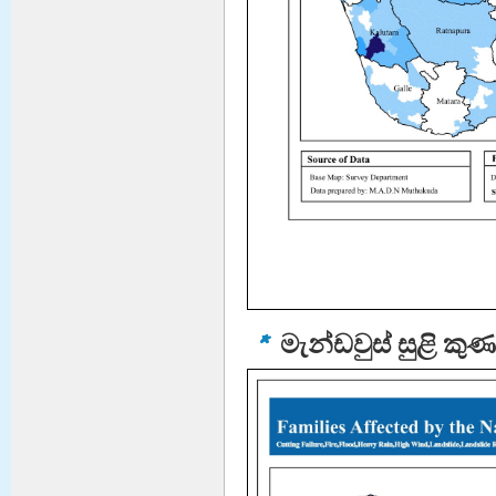
මැන්ඩවුස් සුළි කුණ