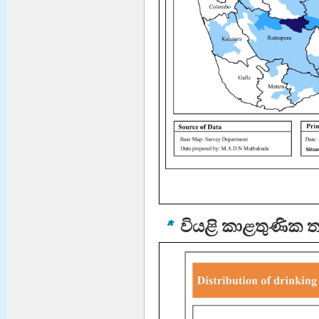
වියළි කාළතුණික ත