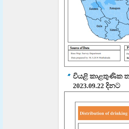
given by Sri Lankan Navy at
Gangewadiya Navy Cam...
වැඩිදුර කියවීමට
Info NDRSC Official
Release
For archiving the goals of
Clean Sri Lanka Project in
terms of Digitalizing
government organizations,
National Disaster Relief
Services Centre officia...
වැඩිදුර කියවීමට
වියළි කාළතුණික ත
2023.09.22 දිනට