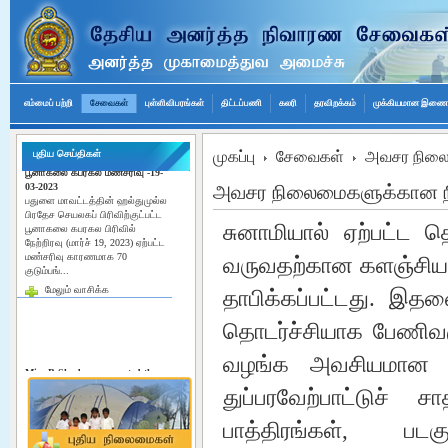
எம்மைப் பற்றி
சேவைகள்
புள்ளிவிபரங்கள்
திட்டப்பணி
கலரி
தரவிறக்கம்
முக்கியமான இணைப்
புதிய செய்திகள்
முகப்பு
சேவைகள்
அவசர நிலை
பூனாகலை கபரகல மண்சரிவு -19-
03-2023
பதுளை மாவட்டத்தின் ஹல்துமுல்ல
அவசர நிலைமைகளுக்கான 
பிரதேச செயலகப் பிரிவிற்குட்பட்ட
பூனாகலை கபரகல பிரிவில்
சுனாமியால் ஏற்பட்ட
நேற்றிரவு (மார்ச் 19, 2023) ஏற்பட்ட
மண்சரிவு காரணமாக 70
குடும்பங்...
வருவதற்கான களஞ்சிய
மேலும் வாசிக்க
தாபிக்கப்பட்டது. இ
தொடர்ச்சியாக பேணிவ
வழங்க அவசியமான உலர
Miss.B.Sheeba represented the
9th international conference on
flood management in Japan
துப்பரவேற்பாட்டுச
"River Basin Disaster Resilience
and Sustainability by all integrated
பாத்திரங்கள், 
flood Management in the post-
Covid 19 Era" Miss.B.Sheeba