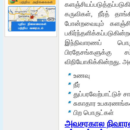
களஞ்சியப்படுத்தப்ப
represented the 9th int...
மேலும் வாசிக்க
கருவிகள், நீர்த் தாங்
போன்றவையும் களஞ்சியப
பகிர்ந்தளிக்கப்படுக
Disaster Management Division
இந்நிவாரணப் பொரு
Vacancies
மேலும் வாசிக்க
பிரதேசங்களுக்கு 
விநியோகிக்கின்றது. அ
உணவு
நீர்
துப்பரவேற்பாட்டுச் 
Ndrsc Officers Camp
Management Traning
சுகாதார உபகரணங்க
Successfully completed Camp
Managemt Tranning for Disaster
பிற பொருட்கள்
Relief Services Officers. The
tranning was given by Sri Lankan
Navy at Gangewadiya Navy Cam...
அவசரகால நிவாரண
மேலும் வாசிக்க