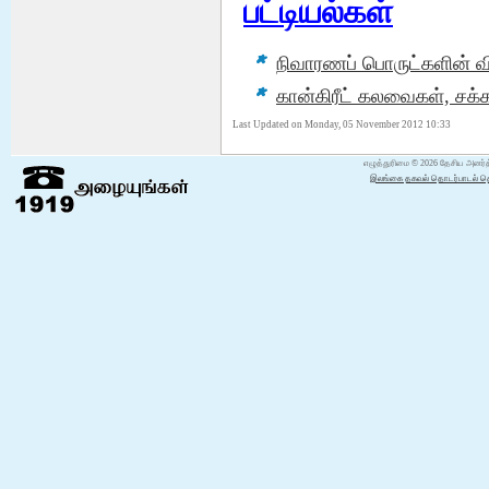
பட்டியல்கள்
நிவாரணப் பொருட்களின் வி
Info NDRSC Official Release
கான்கிரீட் கலவைகள், சக்
For archiving the goals of Clean Sri
Lanka Project in terms of
Last Updated on Monday, 05 November 2012 10:33
Digitalizing government
organizations, National Disaster
எழுத்துரிமை © 2026 தேசிய அனர்த
Relief Services Centre officia...
இலங்கை தகவல் தொடர்பாடல் தொழ
மேலும் வாசிக்க