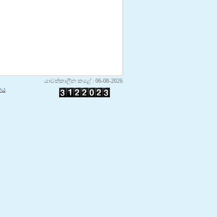
යාවත්කාලීන කළේ : 06-08-2026.
නය