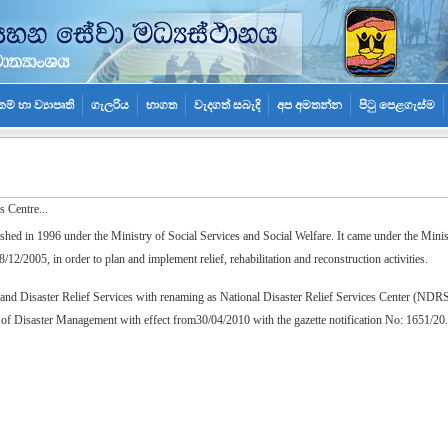
කම් හා ව්‍යාපෘති
ගැලරිය
භාගත
වැදගත් සබැදි
අප අමතන්න
පිටු පෙළගැස්ම
s Centre...
ed in 1996 under the Ministry of Social Services and Social Welfare. It came under the Minist
/12/2005, in order to plan and implement relief, rehabilitation and reconstruction activities.
nt and Disaster Relief Services with renaming as National Disaster Relief Services Center (NDR
y of Disaster Management with effect from30/04/2010 with the gazette notification No: 1651/20.