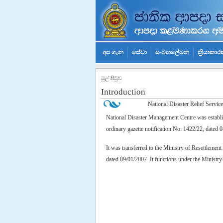
අප ගැන
සේවා
සංඛ්‍යාලේඛන
ක්‍රියාකාර
මුල් පිටුව
Introduction
National Disaster Relief Service
National Disaster Management Centre was establish
ordinary gazette notification No: 1422/22, dated 08
It was transferred to the Ministry of Resettleme
dated 09/01/2007. It functions under the Ministr