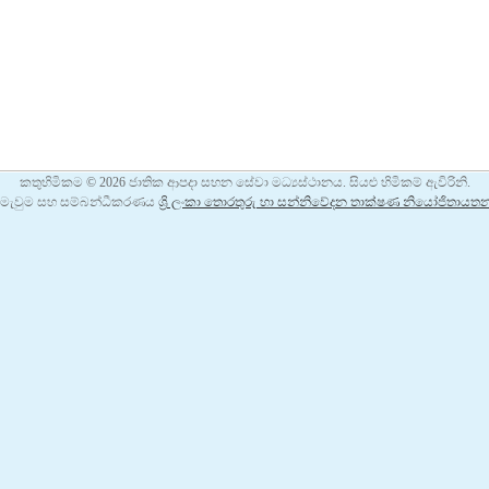
කතුහිමිකම © 2026 ජාතික ආපදා සහන සේවා මධ්‍යස්ථානය. සියළු හිමිකම් ඇවිරිනි.
ිමැවුම සහ සම්බන්ධීකරණය
ශ්‍රි ලංකා තොරතුරු හා සන්නිවේදන තාක්ෂණ නියෝජිතායත