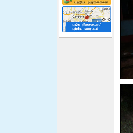
மேலும் வாசிக்க
Disaster Management Division
Vacancies
மேலும் வாசிக்க
Ndrsc Officers Camp
Management Traning
Successfully completed Camp
Managemt Tranning for Disaster
Relief Services Officers. The
tranning was given by Sri Lankan
Navy at Gangewadiya Navy Cam...
மேலும் வாசிக்க