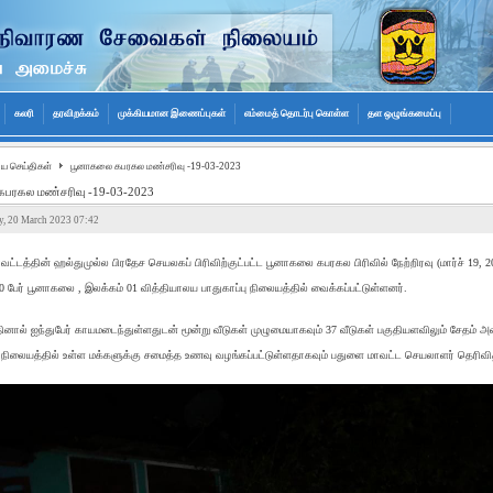
கலரி
தரவிறக்கம்
முக்கியமான இணைப்புகள்
எம்மைத் தொடர்பு கொள்ள
தள ஒழுங்கமைப்பு
ிய செய்திகள்
பூனாகலை கபரகல மண்சரிவு -19-03-2023
பரகல மண்சரிவு -19-03-2023
, 20 March 2023 07:42
ட்டத்தின் ஹல்துமுல்ல பிரதேச செயலகப் பிரிவிற்குட்பட்ட பூனாகலை கபரகல பிரிவில் நேற்றிரவு (மார்ச் 19, 
40 பேர் பூனாகலை , இலக்கம் 01 வித்தியாலய பாதுகாப்பு நிலையத்தில் வைக்கப்பட்டுள்ளனர்.
தினால் ஐந்துபேர் காயமடைந்துள்ளதுடன் மூன்று வீடுகள் முழுமையாகவும் 37 வீடுகள் பகுதியளவிலும் சேதம் அட
ு நிலையத்தில் உள்ள மக்களுக்கு சமைத்த உணவு வழங்கப்பட்டுள்ளதாகவும் பதுளை மாவட்ட செயலாளர் தெரிவித்