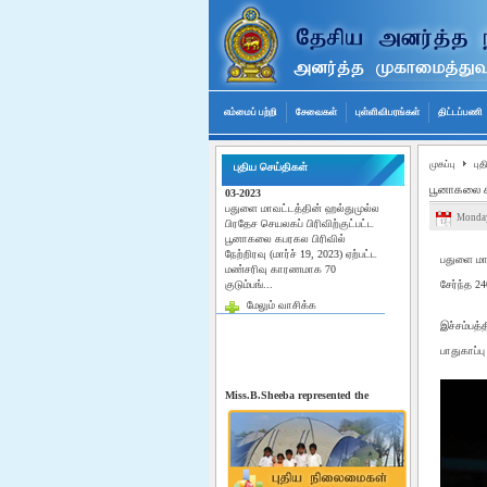
எம்மைப் பற்றி
சேவைகள்
புள்ளிவிபரங்கள்
திட்டப்பணி
பூனாகலை கபரகல மண்சரிவு -19-
03-2023
முகப்பு
புத
புதிய செய்திகள்
பதுளை மாவட்டத்தின் ஹல்துமுல்ல
பூனாகலை க
பிரதேச செயலகப் பிரிவிற்குட்பட்ட
பூனாகலை கபரகல பிரிவில்
Monday
நேற்றிரவு (மார்ச் 19, 2023) ஏற்பட்ட
மண்சரிவு காரணமாக 70
குடும்பங்...
பதுளை மாவ
மேலும் வாசிக்க
சேர்ந்த 2
இச்சம்பத்
பாதுகாப்ப
Miss.B.Sheeba represented the
9th international conference on
flood management in Japan
"River Basin Disaster Resilience
and Sustainability by all integrated
flood Management in the post-
Covid 19 Era" Miss.B.Sheeba
represented the 9th int...